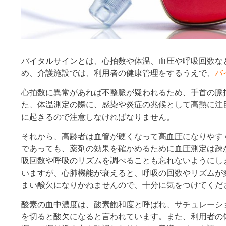
バイタルサインとは、心拍数や体温、血圧や呼吸回数な
め、介護施設では、利用者の健康管理をするうえで、
バ
心拍数に異常があれば不整脈が疑われるため、手首の脈
た、体温測定の際に、感染や炎症の兆候として高熱に注
に起きるので注意しなければなりません。
それから、高齢者は血管が硬くなって高血圧になりやす
であっても、薬剤の効果を確かめるために血圧測定は疎
吸回数や呼吸のリズムを調べることも忘れないようにしま
いますが、心肺機能が衰えると、呼吸の回数やリズムが
まい酸欠になりかねませんので、十分に気をつけてくだ
酸素の血中濃度は、酸素飽和度と呼ばれ、サチュレーシ
を切ると酸欠になると言われています。また、利用者の