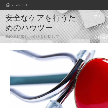
Skip
2026-08-10
to
content
サイト
安全なケアを行うた
バイタ
めのハウツー
高齢者に優しい介護を目指して
高齢者