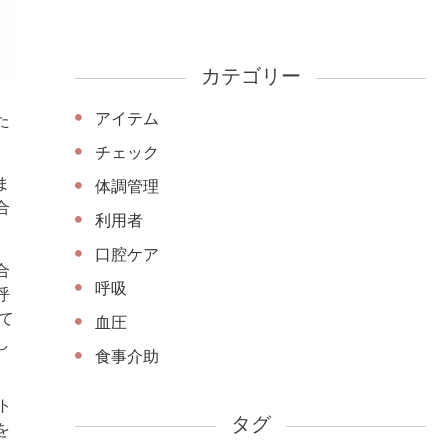
カテゴリー
アイテム
た
チェック
ま
体調管理
合
利用者
口腔ケア
合
呼吸
呼
て
血圧
し
食事介助
ト
タグ
を