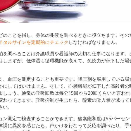
どのことを指し、身体の兆候を調べるときに役立ちます。その
イタルサインを定期的にチェック
しなければなりません。
拍を調べることは介護職員や看護師の大切な仕事になります。
目しますが、低体温も循環機能が衰えて、免疫力が低下した場
く、血圧を測定することも重要です。降圧剤を服用している場
かにしてはいけません。そして、心肺機能が低下した高齢者の
しょう。通常の呼吸回数は毎分15回から20回くらいと言われ
変わってきます。呼吸抑制が生じたら、酸素の吸入量が減って
さい。
ョン測定で検査することができます。酸素飽和度は95パーセン
体調に異変を感じたら、声かけを行なって反応を調べたり、手