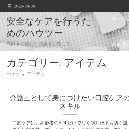
Skip
2026-08-08
to
content
サイト
安全なケアを行うた
バイタ
めのハウツー
高齢者に優しい介護を目指して
高齢者
カテゴリー:
アイテム
Home
アイテム
介護士として身につけたい口腔ケア
スキル
口腔ケアは、高齢者のADLだけでなくQOL低下も防ぐ重