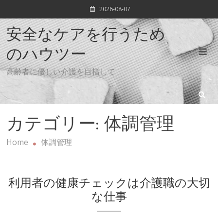
Skip
2026-08-07
to
content
安全なケアを行うため
のハウツー
高齢者に優しい介護を目指して
カテゴリー:
体調管理
Home
体調管理
利用者の健康チェックは介護職の大切
な仕事