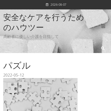
Skip
2026-08-07
to
content
安全なケアを行うため
のハウツー
高齢者に優しい介護を目指して
パズル
2022-05-12