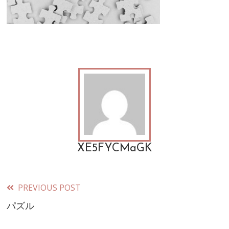
XE5FYCMaGK
PREVIOUS POST
Read
パズル
more